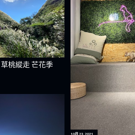
草桃縱走 芒花季
10月 23, 2021